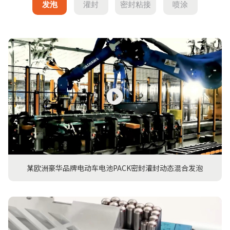
发泡
灌封
密封粘接
喷涂
某欧洲豪华品牌电动车电池PACK密封灌封动态混合发泡