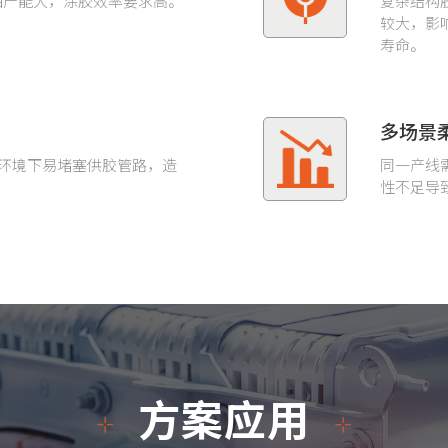
拍产能大，涂胶效率要求高。
复杂结构
较大，影
寿命。
多场景
压环境下易堵塞供胶管路，造
同一产线
性不足导
方案应用