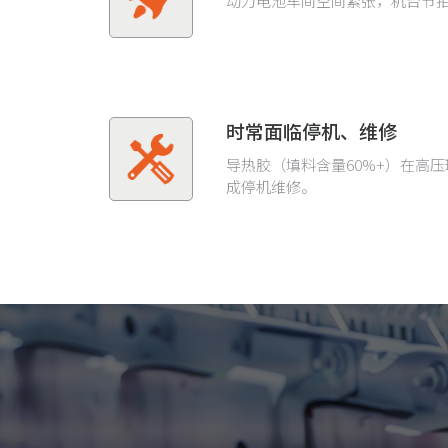
动力电池车间空间紧张，机台节
时常面临停机、维修
导热胶（填料含量60%+）在高
成停机维修。