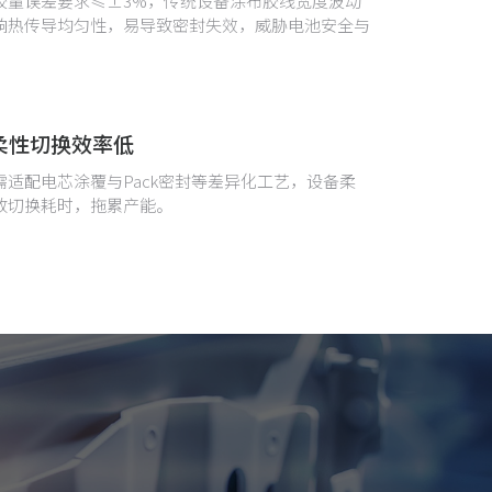
胶量误差要求≤±3%，传统设备涂布胶线宽度波动
响热传导均匀性，易导致密封失效，威胁电池安全与
柔性切换效率低
需适配电芯涂覆与Pack密封等差异化工艺，设备柔
致切换耗时，拖累产能。